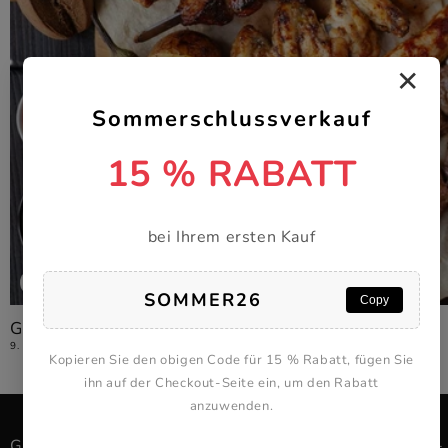
✕
Sommerschlussverkauf
15 % RABATT
bei Ihrem ersten Kauf
Blog
SOMMER26
Copy
Grillgeheimnisse für den Sommer: 7 fettarme Rez...
9. JUNI 2025
Kopieren Sie den obigen Code für 15 % Rabatt, fügen Sie
ihn auf der Checkout-Seite ein, um den Rabatt
anzuwenden.
GESCHÄFT