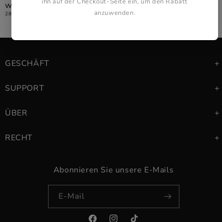
ihn auf der Checkout-Seite ein, um den Rabatt
weni...
anzuwenden.
28. FEBRUAR 2026
GESCHÄFT
SUPPORT
ÜBER
RECHT
Abonnieren Sie unsere E-Mails
E-Mail