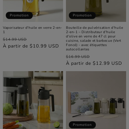
Promotion
Promotion
Vaporisateur d'huile en verre 2-en-
Bouteille de pulvérisation d'huile
1
2-en-1 – Distributeur d'huile
d'olive en verre de 47 cl pour
Prix
Prix
$14.99 USD
cuisine, salade et barbecue (Vert
Foncé) - avec étiquettes
habituel
À partir de $10.99 USD
promotionnel
autocollantes
Prix
Prix
$16.99 USD
habituel
À partir de $12.99 USD
promotionnel
Promotion