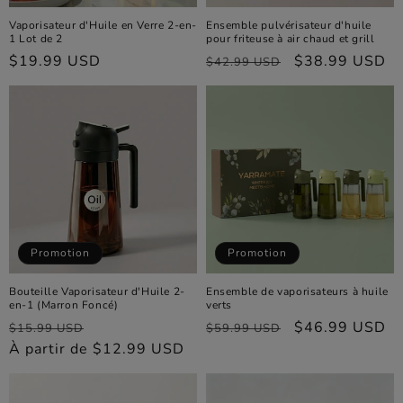
Vaporisateur d'Huile en Verre 2-en-
Ensemble pulvérisateur d'huile
1 Lot de 2
pour friteuse à air chaud et grill
Prix
$19.99 USD
Prix
Prix
$38.99 USD
$42.99 USD
habituel
habituel
promotionnel
Promotion
Promotion
Bouteille Vaporisateur d'Huile 2-
Ensemble de vaporisateurs à huile
en-1 (Marron Foncé)
verts
Prix
Prix
Prix
Prix
$46.99 USD
$15.99 USD
$59.99 USD
habituel
À partir de $12.99 USD
promotionnel
habituel
promotionnel