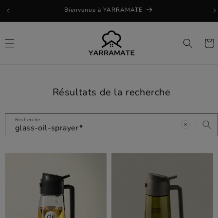
et
Bienvenue à YARRAMATE
passer
au
contenu
Panie
Résultats de la recherche
Recherche