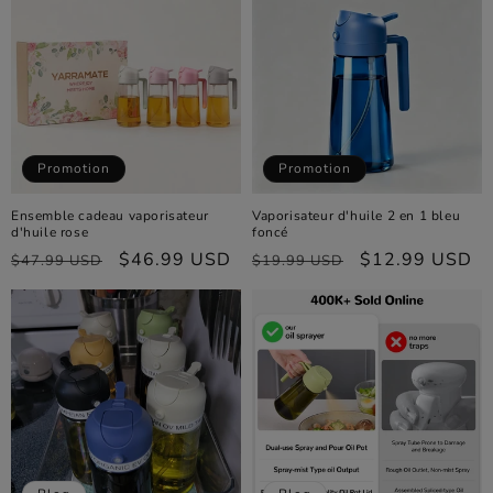
Promotion
Promotion
Ensemble cadeau vaporisateur
Vaporisateur d'huile 2 en 1 bleu
d'huile rose
foncé
Prix
Prix
$46.99 USD
Prix
Prix
$12.99 USD
$47.99 USD
$19.99 USD
habituel
promotionnel
habituel
promotionnel