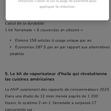
réduction, Collez-le sur la page de paiement pour
d'espace d'armoire)
appliquer la réduction.
Kits prêts à voyager pour la cuisine en plein air
Calcul de la durabilité :
1 kit Yarramate + 6 couvercles en silicone =
Élimine 158 articles à usage unique par an
Économise 287 $ par an par rapport aux alternatives
jetables
5. Le kit de vaporisateur d'huile qui révolutionne
les cuisines américaines
Le MVP surprenant des rapports de consommateurs 2025
Dans une étude de 12 mois menée auprès de 1 200
foyers, le système 2-en-1 Yarramate a surpassé 17
concurrents sur :