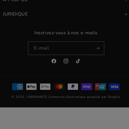
JURIDIQUE
Inscrivez-vous à nos e-mails
E-mail
Facebook
Instagram
TikTok
Moyens
de
© 2026,
YARRAMATE
Commerce électronique propulsé par Shopify
paiement