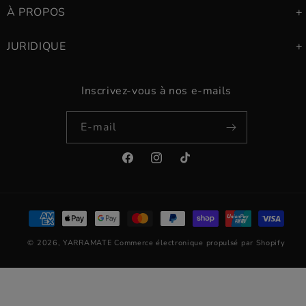
À PROPOS
JURIDIQUE
Inscrivez-vous à nos e-mails
E-mail
Facebook
Instagram
TikTok
Moyens
de
© 2026,
YARRAMATE
Commerce électronique propulsé par Shopify
paiement