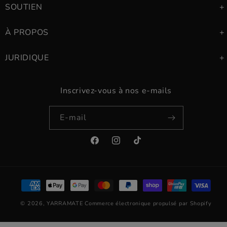
SOUTIEN
À PROPOS
JURIDIQUE
Inscrivez-vous à nos e-mails
E-mail
Facebook
Instagram
TikTok
Moyens
de
© 2026,
YARRAMATE
Commerce électronique propulsé par Shopify
paiement